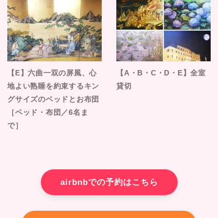
【E】六曲一双の屏風、心
【A・B・C・D・E】全室
地よい熟睡を約束するキン
貸切
グサイズのベッドとお布団
［ベッド・布団／6名ま
で］
airbnbでの予約はこちら