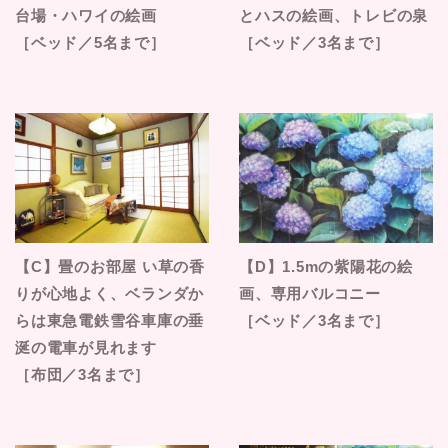
台場・ハワイの絵画
とハスの絵画、トレビの泉
［ベッド／5名まで］
［ベッド／3名まで］
【C】畳のお部屋 い草の香
【D】1.5mの紫陽花の絵
りが心地よく、ベランダか
画、専用バルコニー
らは東急電鉄雪谷車庫の垂
［ベッド／3名まで］
涎の電車が見れます
［布団／3名まで］